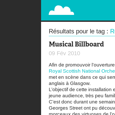
PAPERPLANE
STREET, AMBIENT, GUÉRILLA MARKETING A
Résultats pour le tag :
R
Musical Billboard
09
Fév
2010
Afin de promouvoir l’ouverture
Royal Scottish National Orche
met en scène dans ce qui semb
anglais à Glasgow.
L’objectif de cette installati
jeune audience, très peu fami
C’est donc durant une semain
Georges Street ont pu découv
morceaux des virtuoses de l’o