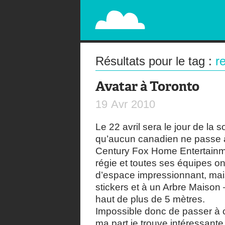
PAPERPLANE
STREET, AMBIENT, GUÉRILLA MARKETING A
Résultats pour le tag :
r
Avatar à Toronto
19
Avr
2010
Le 22 avril sera le jour de la 
qu’aucun canadien ne passe à
Century Fox Home Entertain
régie et toutes ses équipes ont
d’espace impressionnant, mai
stickers et à un Arbre Maison –
haut de plus de 5 mètres.
Impossible donc de passer à c
ma part je trouve intéressante l