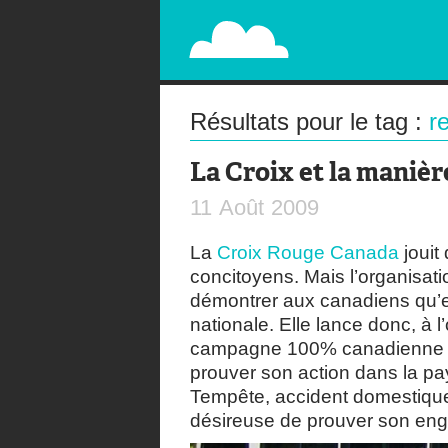
PAPERPLANE
STREET, AMBIENT, GUÉRILLA MARKETING A
Résultats pour le tag :
r
La Croix et la manièr
11
Août
2009
La
Croix Rouge Canada
jouit
concitoyens. Mais l’organisati
démontrer aux canadiens qu’el
nationale. Elle lance donc, à 
campagne 100% canadienne d
prouver son action dans la pays
Tempête, accident domestique,
désireuse de prouver son en