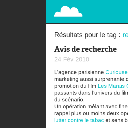
PAPERPLANE
STREET, AMBIENT, GUÉRILLA MARKETING A
Résultats pour le tag :
r
Avis de recherche
24
Fév
2010
L’agence parisienne
Curiouse
marketing aussi surprenante q
promotion du film
Les Marais 
passants dans l’univers du fil
du scénario.
Un opération mêlant avec fine
rappel plus ou moins deux opé
lutter contre le tabac
et sensibi