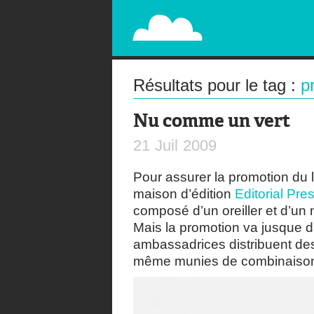
PAPERPLANE
STREET, AMBIENT, GUÉRILLA MARKETING A
Résultats pour le tag :
p
Nu comme un vert
21
Juil
2009
Pour assurer la promotion du 
maison d’édition
Editorial Pr
composé d’un oreiller et d’u
Mais la promotion va jusque 
ambassadrices distribuent de
même munies de combinaisons