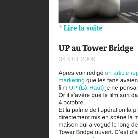
Lire la suite
UP au Tower Bridge
04
Oct
2009
Après voir rédigé
un article r
marketing
que les fans avaien
film
UP (Là-Haut)
je ne pensais
Or il s’avère que le film sort
4 octobre.
Et la palme de l’opération la p
directement mis en scène la m
maison qui a vogué le long de 
Tower Bridge ouvert. C’est d’ai