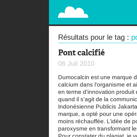
PAPERPLANE
STREET, AMBIENT, GUÉRILLA MARKETING A
Résultats pour le tag :
p
Pont calcifié
06
Juil
2010
Dumocalcin est une marque d
calcium dans l’organisme et ai
en terme d’innovation produit 
quand il s’agit de la communic
Indonésienne Publicis Jakarta, 
marque, a opté pour une opéra
moins réchauffée. L’idée de p
paroxysme en transformant les
Pour constater du plagiat, je v