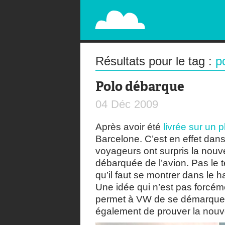
PAPERPLANE
STREET, AMBIENT, GUÉRILLA MARKETING A
Résultats pour le tag :
p
Polo débarque
04
Déc
2009
Après avoir été
livrée sur un 
Barcelone. C’est en effet dans
voyageurs ont surpris la nou
débarquée de l’avion. Pas le 
qu’il faut se montrer dans le h
Une idée qui n’est pas forcéme
permet à VW de se démarquer
également de prouver la nouve