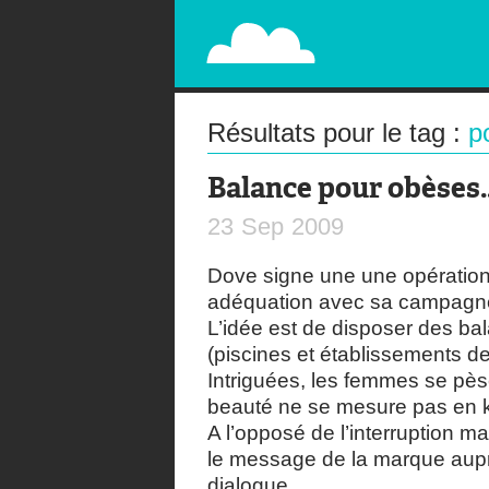
PAPERPLANE
STREET, AMBIENT, GUÉRILLA MARKETING A
Résultats pour le tag :
p
Balance pour obèses
23
Sep
2009
Dove signe une une opération
adéquation avec sa campag
L’idée est de disposer des ba
(piscines et établissements de
Intriguées, les femmes se pès
beauté ne se mesure pas en k
A l’opposé de l’interruption 
le message de la marque aup
dialogue.