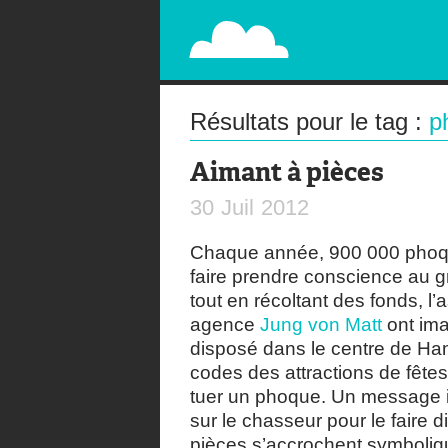
PAPERPLANE
STREET, AMBIENT, GUÉRILLA MARKETING A
Résultats pour le tag :
p
Aimant à pièces
30
Juil
2012
Chaque année, 900 000 phoque
faire prendre conscience au g
tout en récoltant des fonds, l
agence
Jung von Matt
ont imag
disposé dans le centre de Ha
codes des attractions de fêtes
tuer un phoque. Un message in
sur le chasseur pour le faire 
pièces s’accrochent symboliqu