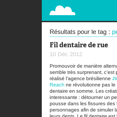
PAPERPLANE
STREET, AMBIENT, GUÉRILLA MARKETING A
Résultats pour le tag :
p
Fil dentaire de rue
10
Déc
2012
Promouvoir de manière alternati
semble très surprenant, c’est 
réalisé l’agence brésilienne
J
Reach
ne révolutionne pas le 
dentaire en somme. Les créati
interessante : détourner un pet
pousse dans les fissures des tr
personnages afin de simuler l
leurs dents. Le fil dentaire es