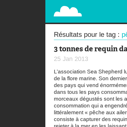
PAPERPLANE
STREET, AMBIENT, GUÉRILLA MARKETING A
Résultats pour le tag :
p
3 tonnes de requin da
25
Jan
2013
L’association Sea Shepherd lu
de la flore marine. Son dernie
des pays qui vend énormémen
dans tous les pays consommat
morceaux dégustés sont les a
consommation qui a engendré 
littéralement « pêche aux aile
consiste à capturer des requin,
rejeter à la mer en les laissant