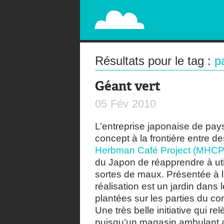
PAPERPLANE
STREET, AMBIENT, GUÉRILLA MARKETING A
Résultats pour le tag :
p
Géant vert
05
Fév
2010
L’entreprise japonaise de pa
concept à la frontière entre 
Herbman Café Project (MHCP
du Japon de réapprendre à util
sortes de maux. Présentée à 
réalisation est un jardin dans
plantées sur les parties du co
Une très belle initiative qui r
puisqu’un magasin ambulant 