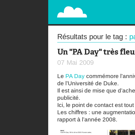
PAPERPLANE
STREET, AMBIENT, GUÉRILLA MARKETING A
Résultats pour le tag :
p
Un "PA Day" très fleu
07
Mai
2009
Le
PA Day
commémore l’annive
de l’Université de Duke.
Il est ainsi de mise que d’ache
publicité.
Ici, le point de contact est tou
Les chiffres : une augmentati
rapport à l’année 2008.