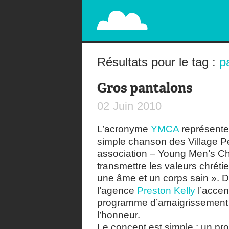
PAPERPLANE
STREET, AMBIENT, GUÉRILLA MARKETING A
Résultats pour le tag :
p
Gros pantalons
02
Juin
2010
L’acronyme
YMCA
représente 
simple chanson des Village Peo
association – Young Men’s Chr
transmettre les valeurs chréti
une âme et un corps sain ». 
l’agence
Preston Kelly
l’accent
programme d’amaigrissement d
l’honneur.
Le concept est simple : un pr