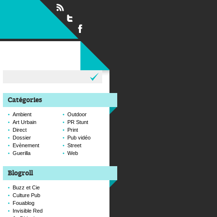
Rechercher :
Catégories
Ambient
Outdoor
Art Urbain
PR Stunt
Direct
Print
Dossier
Pub vidéo
Evènement
Street
Guerilla
Web
Blogroll
Buzz et Cie
Culture Pub
Fouablog
Invisible Red