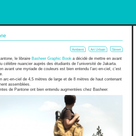
RKETING AND OUT OF HOME
one
Ambient
Art Urbain
Street
ntone, le libraire
Basheer Graphic Book
a décidé de mettre en avant
u célèbre nuancier auprès des étudiants de l’université de Jakarta.
en avant une myriade de couleurs est bien entendu l’arc-en-ciel, c’est
e.
 un arc-en-ciel de 4,5 mètres de large et de 8 mètres de haut contenant
ment assemblées.
 ventes de Pantone ont bien entendu augmentées chez Basheer.