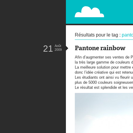
PAPERPLANE
STREET, AMBIENT, GUÉRILLA MA
Résultats pour le tag :
pant
21
Août
Pantone rainbow
2009
Afin d’augmenter ses ventes de Pa
la très large gamme de couleurs d
La meilleure solution pour mettre 
donc l’idée créative qui est retenu
Les étudiants ont ainsi vu fleurir
plus de 5000 couleurs soigneuse
Le résultat est splendide et les