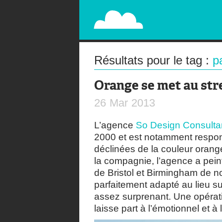
PAPERPLANE
STREET, AMBIENT, GUÉRILLA MARKETING A
Résultats pour le tag :
p
Orange se met au str
26
Mar
2013
L’agence
So Design Consulta
2000 et est notamment respon
déclinées de la couleur orang
la compagnie, l’agence a peint
de Bristol et Birmingham de n
parfaitement adapté au lieu sur
assez surprenant. Une opérati
laisse part à l’émotionnel et à