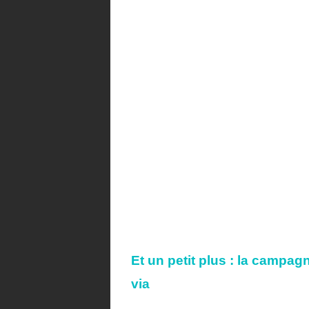
Et un petit plus :
la campag
via