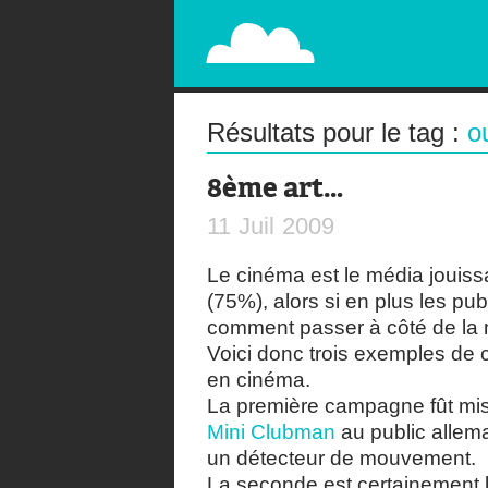
PAPERPLANE
STREET, AMBIENT, GUÉRILLA MARKETING A
Résultats pour le tag :
o
8ème art…
11
Juil
2009
Le cinéma est le média jouiss
(75%), alors si en plus les pub
comment passer à côté de la
Voici donc trois exemples de 
en cinéma.
La première campagne fût mis
Mini Clubman
au public allema
un détecteur de mouvement.
La seconde est certainement la