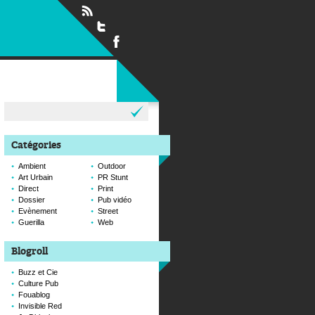
Rechercher :
Catégories
Ambient
Outdoor
Art Urbain
PR Stunt
Direct
Print
Dossier
Pub vidéo
Evènement
Street
Guerilla
Web
Blogroll
Buzz et Cie
Culture Pub
Fouablog
Invisible Red