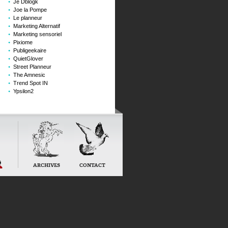
Je Dblogk
Joe la Pompe
Le planneur
Marketing Alternatif
Marketing sensoriel
Pixiome
Publigeekaire
QuietGlover
Street Planneur
The Amnesic
Trend Spot IN
Ypsilon2
ARCHIVES
CONTACT