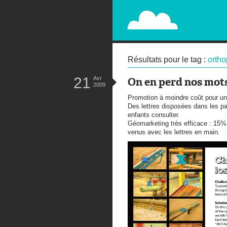
PAPERPLANE
STREET, AMBIENT, GUÉRILLA MA
Résultats pour le tag :
ortho
21
Avr
On en perd nos mot
2009
Promotion à moindre coût pour un
Des lettres disposées dans les pa
enfants consulter.
Géomarketing très efficace : 15%
venus avec les lettres en main.