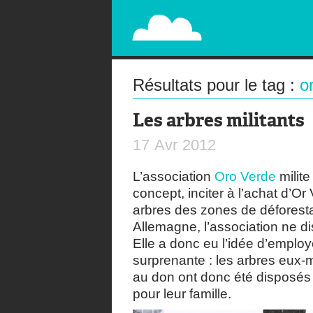
PAPERPLANE
STREET, AMBIENT, GUÉRILLA MARKETING A
Résultats pour le tag :
o
Les arbres militants
17
Avr
2012
L’association
Oro Verde
milite
concept, inciter à l’achat d’O
arbres des zones de déforest
Allemagne, l’association ne d
Elle a donc eu l’idée d’emplo
surprenante : les arbres eux
au don ont donc été disposés
pour leur famille.