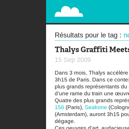
PAPERPLANE
STREET, AMBIENT, GUÉRILLA MARKETING A
Résultats pour le tag :
n
Thalys Graffiti Meet
15
Sep
2009
Dans 3 mois, Thalys accélère
3h15 de Paris. Dans ce conte
plus grands représentants du g
d’une rame du train une œuvr
Quatre des plus grands représ
156
(Paris),
Seakone
(Cologn
(Amsterdam), auront 3h15 pour 
dégage.
Ces oeuvres d’art, audacieuse