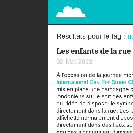
PAPERPLANE
STREET, AMBIENT, GUÉRILLA MARKETING A
Résultats pour le tag :
n
Les enfants de la rue
02
Mai
2013
À l’occasion de la journée mon
International Day For Street C
mis en place une campagne cho
londoniens sur le sort des enf
eu l’idée de disposer le symb
directement dans la rue. Les 
affichette normalement dispos
directement dans des lieux so
équipes s’occupaient d’inviter