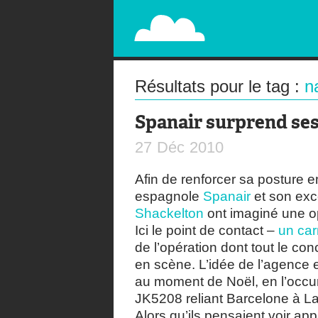
PAPERPLANE
STREET, AMBIENT, GUÉRILLA MARKETING A
Résultats pour le tag :
n
Spanair surprend se
27
Déc
2010
Afin de renforcer sa posture
espagnole
Spanair
et son exc
Shackelton
ont imaginé une op
Ici le point de contact –
un car
de l’opération dont tout le co
en scène. L’idée de l’agence e
au moment de Noël, en l’occur
JK5208 reliant Barcelone à L
Alors qu’ils pensaient voir appa