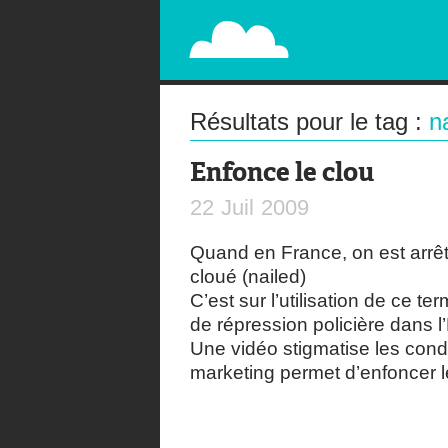
PAPERPLANE
STREET, AMBIENT, GUÉRILLA MARKETING A
Résultats pour le tag :
na
Enfonce le clou
22
Juil
2009
Quand en France, on est arrêté
cloué (nailed)
C’est sur l’utilisation de ce 
de répression policière dans 
Une vidéo stigmatise les con
marketing permet d’enfoncer l