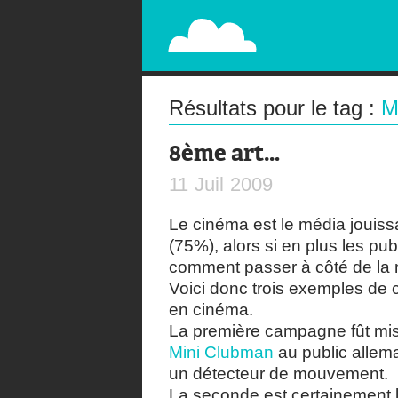
PAPERPLANE
STREET, AMBIENT, GUÉRILLA MARKETING A
Résultats pour le tag :
M
8ème art…
11
Juil
2009
Le cinéma est le média jouiss
(75%), alors si en plus les pub
comment passer à côté de la
Voici donc trois exemples de 
en cinéma.
La première campagne fût mis
Mini Clubman
au public allema
un détecteur de mouvement.
La seconde est certainement la