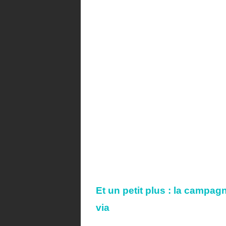
Et un petit plus :
la campag
via