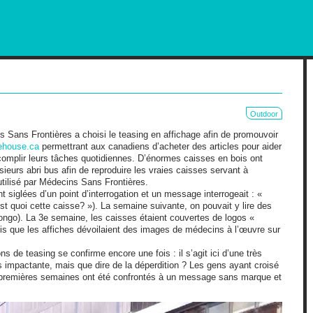
RKETING AND OUT OF HOME
Outdoor
 Sans Frontières a choisi le teasing en affichage afin de promouvoir
ehouse.ca
permettrant aux canadiens d’acheter des articles pour aider
ccomplir leurs tâches quotidiennes. D’énormes caisses en bois ont
usieurs abri bus afin de reproduire les vraies caisses servant à
utilisé par Médecins Sans Frontières.
t siglées d’un point d’interrogation et un message interrogeait : «
st quoi cette caisse? »). La semaine suivante, on pouvait y lire des
ongo). La 3e semaine, les caisses étaient couvertes de logos «
is que les affiches dévoilaient des images de médecins à l’œuvre sur
s de teasing se confirme encore une fois : il s’agit ici d’une très
ès impactante, mais que dire de la déperdition ? Les gens ayant croisé
x premières semaines ont été confrontés à un message sans marque et