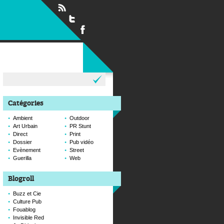
Rechercher :
Catégories
Ambient
Outdoor
Art Urbain
PR Stunt
Direct
Print
Dossier
Pub vidéo
Evènement
Street
Guerilla
Web
Blogroll
Buzz et Cie
Culture Pub
Fouablog
Invisible Red