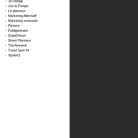
Je Dblogk
Joe la Pompe
Le planneur
Marketing Alternatif
Marketing sensoriel
Pixiome
Publigeekaire
QuietGlover
Street Planneur
The Amnesic
Trend Spot IN
Ypsilon2