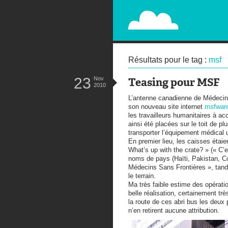
PAPERPLANE
STREET, AMBIENT, GUÉRILLA MA
Résultats pour le tag :
msf
23
Nov
Teasing pour MSF
2010
L’antenne canadienne de Médecins
son nouveau site internet
msfwar
les travailleurs humanitaires à a
ainsi été placées sur le toit de pl
transporter l’équipement médical 
En premier lieu, les caisses étaien
What’s up with the crate? » (« C’e
noms de pays (Haïti, Pakistan, C
Médecins Sans Frontières », tand
le terrain.
Ma très faible estime des opération
belle réalisation, certainement tr
la route de ces abri bus les deu
n’en retirent aucune attribution.