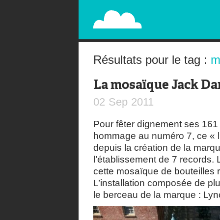
PAPERPLANE
STREET, AMBIENT, GUÉRILLA MARKETING A
Résultats pour le tag :
m
La mosaïque Jack Dan
02
Sep
2011
Pour fêter dignement ses 161
hommage au numéro 7, ce « lu
depuis la création de la marqu
l’établissement de 7 records.
cette mosaïque de bouteilles ré
L’installation composée de pl
le berceau de la marque : Ly