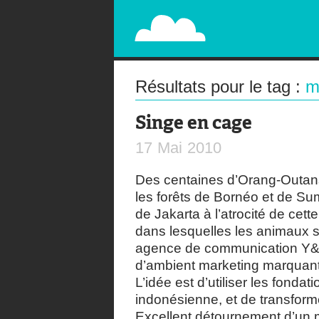
PAPERPLANE
STREET, AMBIENT, GUÉRILLA MARKETING A
Résultats pour le tag :
m
Singe en cage
17
Mai
2010
Des centaines d’Orang-Outan
les forêts de Bornéo et de Sum
de Jakarta à l’atrocité de ce
dans lesquelles les animaux s
agence de communication Y&R
d’ambient marketing marquan
L’idée est d’utiliser les fondat
indonésienne, et de transforme
Excellent détournement d’un mo