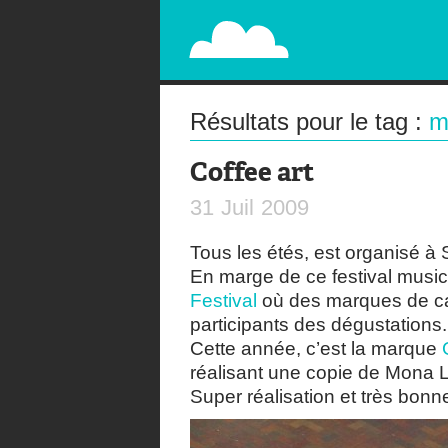
PAPERPLANE
STREET, AMBIENT, GUÉRILLA MARKETING A
Résultats pour le tag :
m
Coffee art
31
Juil
2009
Tous les étés, est organisé 
En marge de ce festival musica
Festival
où des marques de caf
participants des dégustations.
Cette année, c’est la marque
réalisant une copie de Mona L
Super réalisation et très bon