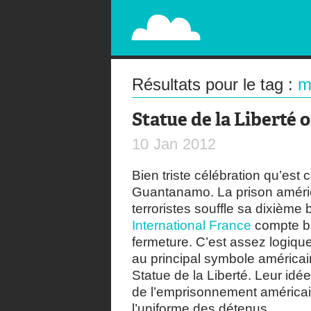
PAPERPLANE
STREET, AMBIENT, GUÉRILLA MARKETING A
Résultats pour le tag :
mi
Statue de la Liberté 
10
Jan
2012
Bien triste célébration qu’est
Guantanamo. La prison améri
terroristes souffle sa dixième 
International France
compte bi
fermeture. C’est assez logiqu
au principal symbole américain
Statue de la Liberté. Leur id
de l’emprisonnement américain
l’uniforme des détenus.