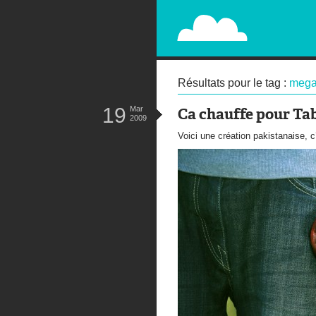
PAPERPLANE
STREET, AMBIENT, GUÉRILLA MA
Résultats pour le tag :
mega
19
Mar
Ca chauffe pour Ta
2009
Voici une création pakistanaise, 