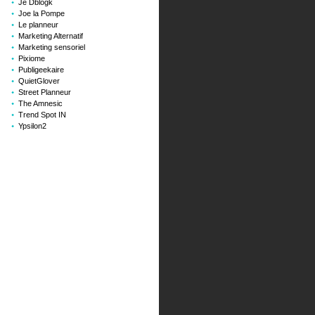
Je Dblogk
Joe la Pompe
Le planneur
Marketing Alternatif
Marketing sensoriel
Pixiome
Publigeekaire
QuietGlover
Street Planneur
The Amnesic
Trend Spot IN
Ypsilon2