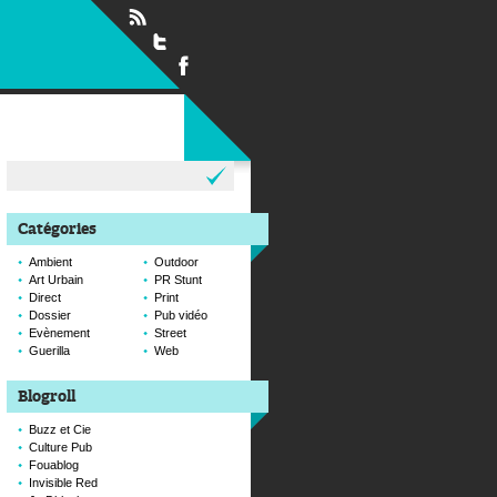
Rechercher :
Catégories
Ambient
Outdoor
Art Urbain
PR Stunt
Direct
Print
Dossier
Pub vidéo
Evènement
Street
Guerilla
Web
Blogroll
Buzz et Cie
Culture Pub
Fouablog
Invisible Red