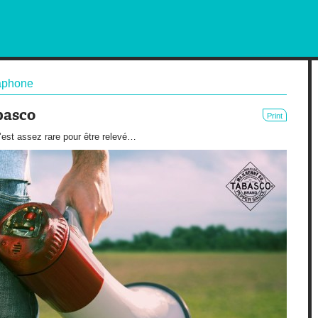
RKETING AND OUT OF HOME
phone
basco
Print
c’est assez rare pour être relevé…