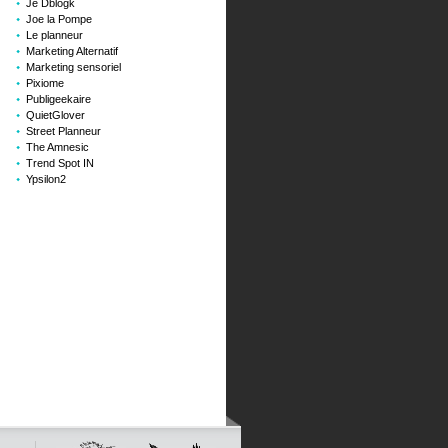
Je Dblogk
Joe la Pompe
Le planneur
Marketing Alternatif
Marketing sensoriel
Pixiome
Publigeekaire
QuietGlover
Street Planneur
The Amnesic
Trend Spot IN
Ypsilon2