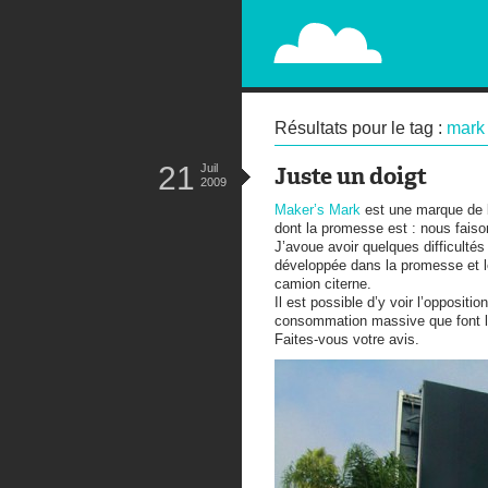
PAPERPLANE
STREET, AMBIENT, GUÉRILLA MA
Résultats pour le tag :
mark
21
Juil
Juste un doigt
2009
Maker’s Mark
est une marque de 
dont la promesse est : nous fais
J’avoue avoir quelques difficultés 
développée dans la promesse et le
camion citerne.
Il est possible d’y voir l’oppositi
consommation massive que font le
Faites-vous votre avis.