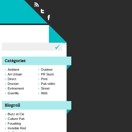
Rechercher :
Catégories
Ambient
Outdoor
Art Urbain
PR Stunt
Direct
Print
Dossier
Pub vidéo
Evènement
Street
Guerilla
Web
Blogroll
Buzz et Cie
Culture Pub
Fouablog
Invisible Red