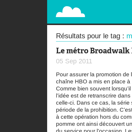
PAPERPLANE
STREET, AMBIENT, GUÉRILLA MARKETING A
Résultats pour le tag :
m
Le métro Broadwalk
05
Sep
2011
Pour assurer la promotion de
chaîne HBO a mis en place à 
Comme bien souvent lorsqu’il 
l’idée est de retranscrire dans
celle-ci. Dans ce cas, la série
période de la prohibition. C’e
à cette opération hors du com
pomme ont ainsi découvert un
du service pour l’occasion. 