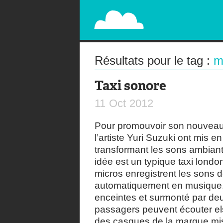
PAPERPLANE
STREET, AMBIENT, GUÉRILLA MARKETING A
Résultats pour le tag :
m
Taxi sonore
11
Oct
2012
Pour promouvoir son nouveau
l’artiste Yuri Suzuki ont mis 
transformant les sons ambiant
idée est un typique taxi lond
micros enregistrent les sons d
automatiquement en musique.
enceintes et surmonté par d
passagers peuvent écouter els 
des casques de la marque mis