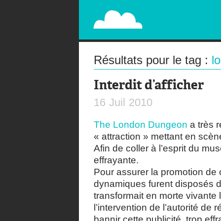
PAPERPLANE
STREET, AMBIENT, GUÉRILLA MARKETING A
Résultats pour le tag :
l
Interdit d’afficher
16
Juil
2010
The London Dungeon
a très 
« attraction » mettant en scè
Afin de coller à l’esprit du mu
effrayante.
Pour assurer la promotion de
dynamiques furent disposés d
transformait en morte vivante l
l’intervention de l’autorité de
bannir cette publicité, trop ef