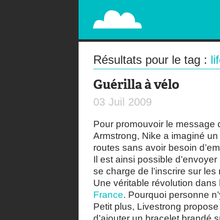
PAPERPLANE
STREET, AMBIENT, GUÉRILLA MARKETING A
Résultats pour le tag :
l
Guérilla à vélo
03
Juil
2009
Pour promouvoir le message
Armstrong, Nike a imaginé un
routes sans avoir besoin d’em
Il est ainsi possible d’envoye
se charge de l’inscrire sur les
Une véritable révolution dan
France
. Pourquoi personne n’
Petit plus, Livestrong propose 
d’ajouter un bracelet brandé s