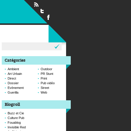
Rechercher :
Catégories
Ambient
Outdoor
Art Urbain
PR Stunt
Direct
Print
Dossier
Pub vidéo
Evènement
Street
Guerilla
Web
Blogroll
Buzz et Cie
Culture Pub
Fouablog
Invisible Red