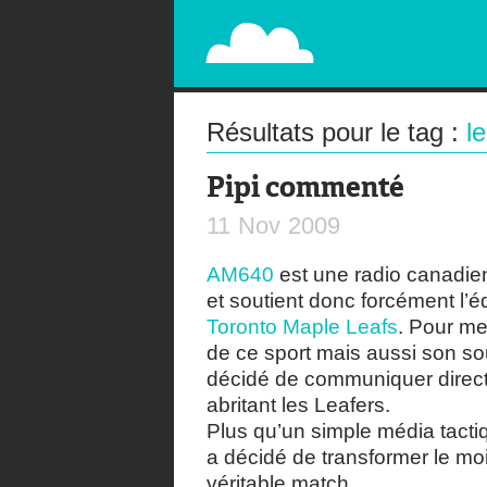
PAPERPLANE
STREET, AMBIENT, GUÉRILLA MARKETING A
Résultats pour le tag :
l
Pipi commenté
11
Nov
2009
AM640
est une radio canadien
et soutient donc forcément l’é
Toronto Maple Leafs
. Pour m
de ce sport mais aussi son sou
décidé de communiquer direct
abritant les Leafers.
Plus qu’un simple média tacti
a décidé de transformer le mo
véritable match.