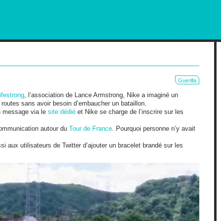
RKETING AND OUT OF HOME
e
Guerilla
ifestrong
, l’association de Lance Armstrong, Nike a imaginé un
 routes sans avoir besoin d’embaucher un bataillon.
on message via le
site dédié
et Nike se charge de l’inscrire sur les
 communication autour du
Tour de France
. Pourquoi personne n’y avait
si aux utilisateurs de Twitter d’ajouter un bracelet brandé sur les