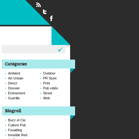
Rechercher :
Catégories
Ambient
Outdoor
Art Urbain
PR Stunt
Direct
Print
Dossier
Pub vidéo
Evènement
Street
Guerilla
Web
Blogroll
Buzz et Cie
Culture Pub
Fouablog
Invisible Red