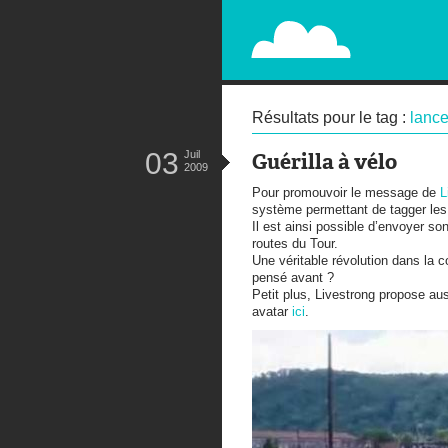
PAPERPLANE
STREET, AMBIENT, GUÉRILLA MA
Résultats pour le tag :
lanc
03
Juil
Guérilla à vélo
2009
Pour promouvoir le message de
L
système permettant de tagger les
Il est ainsi possible d’envoyer s
routes du Tour.
Une véritable révolution dans la
pensé avant ?
Petit plus, Livestrong propose aus
avatar
ici
.