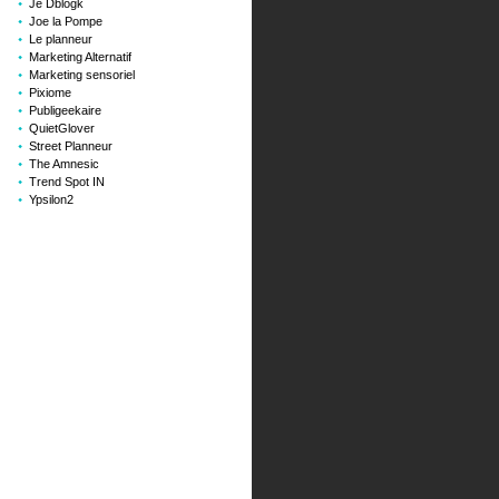
Je Dblogk
Joe la Pompe
Le planneur
Marketing Alternatif
Marketing sensoriel
Pixiome
Publigeekaire
QuietGlover
Street Planneur
The Amnesic
Trend Spot IN
Ypsilon2