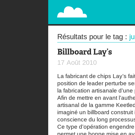
PAPERPLANE
STREET, AMBIENT, GUÉRILLA MARKETING A
Résultats pour le tag :
j
Billboard Lay’s
17
Août
2010
La fabricant de chips Lay’s fa
position de leader perturbe s
la fabrication artisanale d’un
Afin de mettre en avant l’authe
artisanal de la gamme Keetle
imaginé un billboard construit 
conscience du long processus 
Ce type d’opération engendre 
permet une bonne mise en av