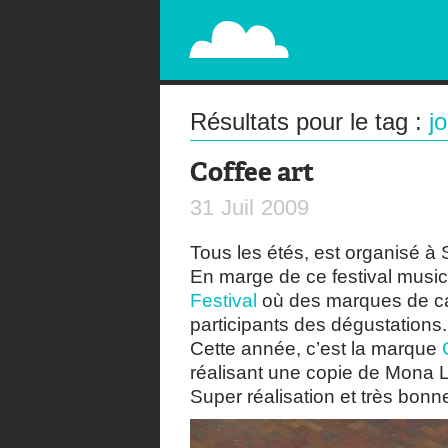
PAPERPLANE
STREET, AMBIENT, GUÉRILLA MARKETING A
Résultats pour le tag :
j
Coffee art
31
Juil
2009
Tous les étés, est organisé 
En marge de ce festival musica
Festival
où des marques de caf
participants des dégustations.
Cette année, c’est la marque
réalisant une copie de Mona L
Super réalisation et très bon