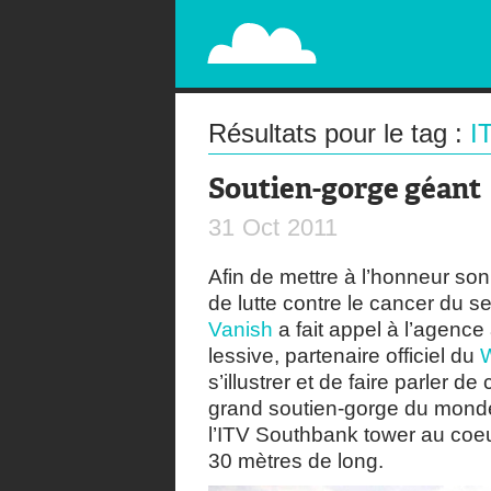
PAPERPLANE
STREET, AMBIENT, GUÉRILLA MARKETING A
Résultats pour le tag :
I
Soutien-gorge géant
31
Oct
2011
Afin de mettre à l’honneur so
de lutte contre le cancer du s
Vanish
a fait appel à l’agence
lessive, partenaire officiel du
W
s’illustrer et de faire parler 
grand soutien-gorge du monde.
l’ITV Southbank tower au coe
30 mètres de long.