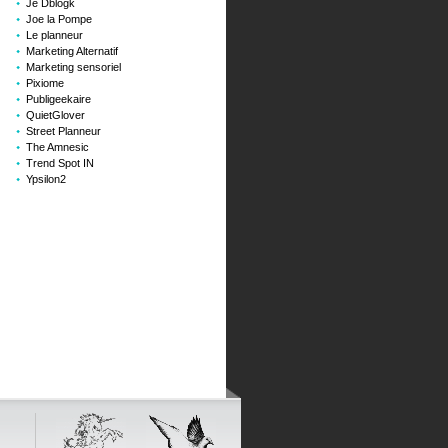
Je Dblogk
Joe la Pompe
Le planneur
Marketing Alternatif
Marketing sensoriel
Pixiome
Publigeekaire
QuietGlover
Street Planneur
The Amnesic
Trend Spot IN
Ypsilon2
o