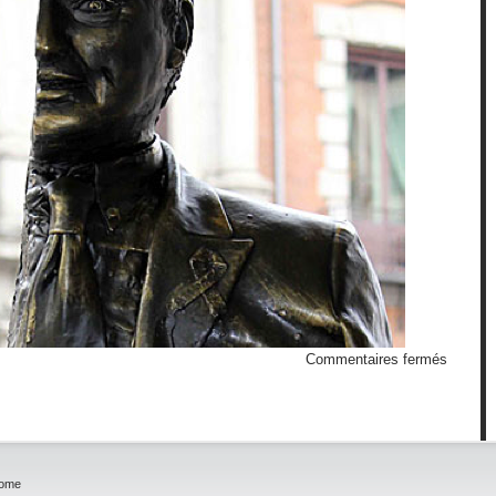
sur
Commentaires fermés
Demi
Zapater
home