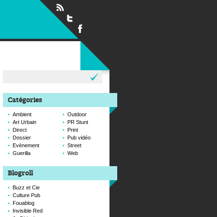
Rechercher :
Catégories
Ambient
Outdoor
Art Urbain
PR Stunt
Direct
Print
Dossier
Pub vidéo
Evènement
Street
Guerilla
Web
Blogroll
Buzz et Cie
Culture Pub
Fouablog
Invisible Red