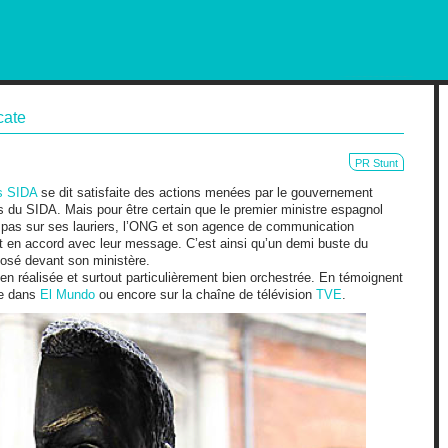
RKETING AND OUT OF HOME
cate
PR Stunt
s SIDA
se dit satisfaite des actions menées par le gouvernement
us du SIDA. Mais pour être certain que le premier ministre espagnol
pas sur ses lauriers, l’ONG et son agence de communication
 en accord avec leur message. C’est ainsi qu’un demi buste du
posé devant son ministère.
en réalisée et surtout particulièrement bien orchestrée. En témoignent
se dans
El Mundo
ou encore sur la chaîne de télévision
TVE
.