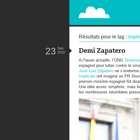
PAPERPLANE
STREET, AMBIENT, GUÉRILLA MA
Résultats pour le tag :
impli
23
Sep
Demi Zapatero
2010
A l’heure actuelle, l’ONG
Tenemo
espagnol pour lutter contre le vir
José Luis Zapatero
ne s’endorme 
Implicate
ont imaginé un PR Stunt
premier ministre espagnol fût dis
Une idée assez simpliste, mais bi
les nombreuses retombées pres