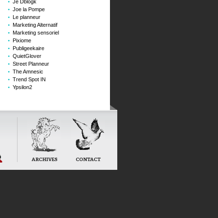
Je Dblogk
Joe la Pompe
Le planneur
Marketing Alternatif
Marketing sensoriel
Pixiome
Publigeekaire
QuietGlover
Street Planneur
The Amnesic
Trend Spot IN
Ypsilon2
hile
ARCHIVES
CONTACT