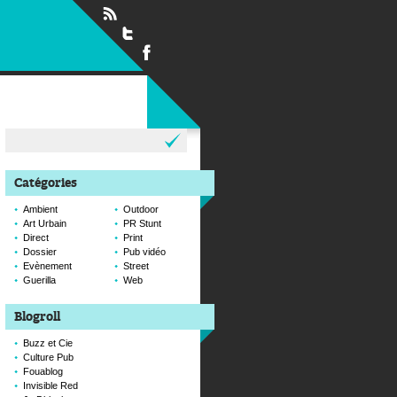
Rechercher :
Catégories
Ambient
Outdoor
Art Urbain
PR Stunt
Direct
Print
Dossier
Pub vidéo
Evènement
Street
Guerilla
Web
Blogroll
Buzz et Cie
Culture Pub
Fouablog
Invisible Red