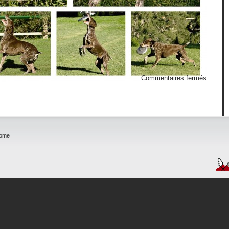
sur
Commentaires fermés
Chien
haltérop
home