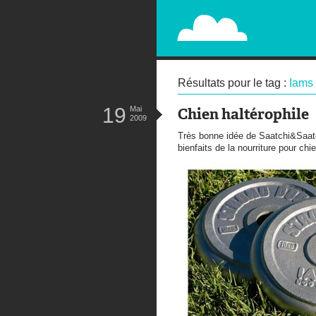
PAPERPLANE
STREET, AMBIENT, GUÉRILLA MA
Résultats pour le tag :
Iams
19
Mai
Chien haltérophile
2009
Très bonne idée de Saatchi&Saatc
bienfaits de la nourriture pour ch