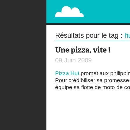
PAPERPLANE
STREET, AMBIENT, GUÉRILLA MARKETING A
Résultats pour le tag :
h
Une pizza, vite !
09
Juin
2009
Pizza Hut
promet aux philippin
Pour crédibiliser sa promesse
équipe sa flotte de moto de c