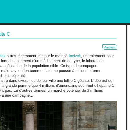
RKETING AND OUT OF HOME
ite C
Ambient
rtex
a très récemment mis sur le marché
Incivek
, un traitement pour
 lors du lancement d’un médicament de ce type, le laboratoire
ngélisation de la population cible. Ce type de campagne
on mais la vocation commerciale me pousse à utiliser le terme
t plus péjoratif.
tre dans divers lieu de leur ville une lettre C géante. L’idée est de
 la grande pomme que 4 millions d’américains souffrent d’hépatite C
nt pas. En d’autres termes, un marché potentiel de 3 millions
ite à une campagne…