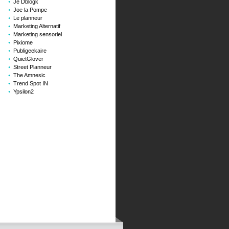
Je Dblogk
Joe la Pompe
Le planneur
Marketing Alternatif
Marketing sensoriel
Pixiome
Publigeekaire
QuietGlover
Street Planneur
The Amnesic
Trend Spot IN
Ypsilon2
e