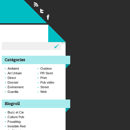
Rechercher :
Catégories
Ambient
Outdoor
Art Urbain
PR Stunt
Direct
Print
Dossier
Pub vidéo
Evènement
Street
Guerilla
Web
Blogroll
Buzz et Cie
Culture Pub
Fouablog
Invisible Red