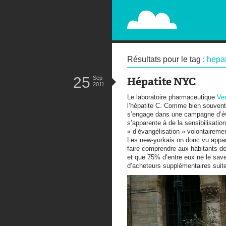
PAPERPLANE
STREET, AMBIENT, GUÉRILLA MA
Résultats pour le tag :
hepat
25
Sep
Hépatite NYC
2011
Le laboratoire pharmaceutique
Ve
l’hépatite C. Comme bien souvent
s’engage dans une campagne d’éva
s’apparente à de la sensibilisati
« d’évangélisation » volontairemen
Les new-yorkais on donc vu apparai
faire comprendre aux habitants de
et que 75% d’entre eux ne le save
d’acheteurs supplémentaires su