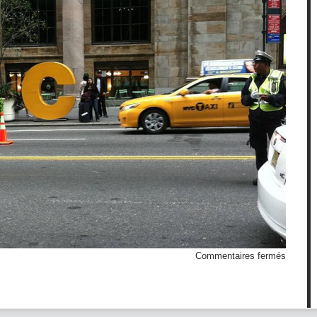
sur
Commentaires fermés
Hépatit
NYC