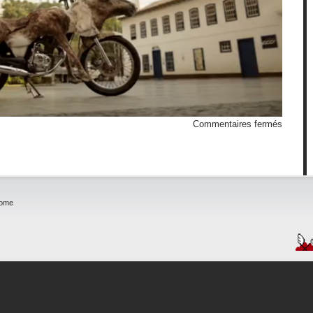
sur
Commentaires fermés
Moto-
Renne
home