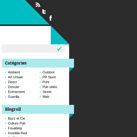
Rechercher :
Catégories
Ambient
Outdoor
Art Urbain
PR Stunt
Direct
Print
Dossier
Pub vidéo
Evènement
Street
Guerilla
Web
Blogroll
Buzz et Cie
Culture Pub
Fouablog
Invisible Red