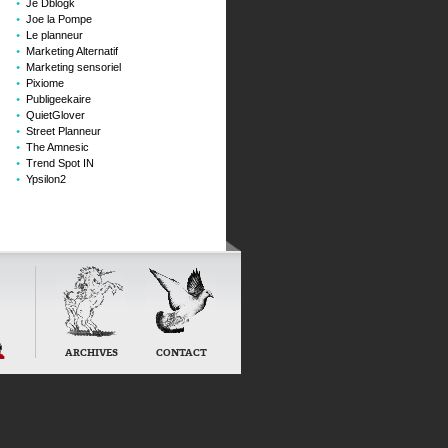
Je Dblogk
Joe la Pompe
Le planneur
Marketing Alternatif
Marketing sensoriel
Pixiome
Publigeekaire
QuietGlover
Street Planneur
The Amnesic
Trend Spot IN
Ypsilon2
ARCHIVES
CONTACT