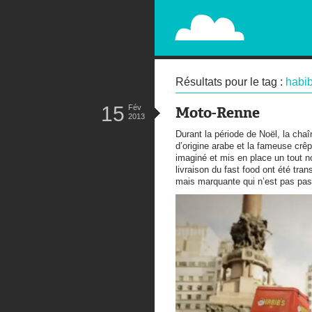
PAPERPLANE
STREET, AMBIENT, GUÉRILLA MA
Résultats pour le tag :
habib
15
Fév
Moto-Renne
2013
Durant la période de Noël, la cha
d’origine arabe et la fameuse crê
imaginé et mis en place un tout 
livraison du fast food ont été tr
mais marquante qui n’est pas pas