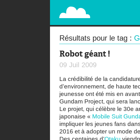
PAPERPLANE
STREET, AMBIENT, GUÉRILLA MARKETING A
Résultats pour le tag :
G
Robot géant !
09
Juil
2009
La crédibilité de la candidatu
d’environnement, de haute tec
jeunesse ont été mis en avant
Gundam Project, qui sera lanc
Le projet, qui célèbre le 30e a
japonaise «
Mobile Suit Gun
impliquer les jeunes fans da
2016 et à adopter un mode de 
Des centaines d’
Otaku
viendro