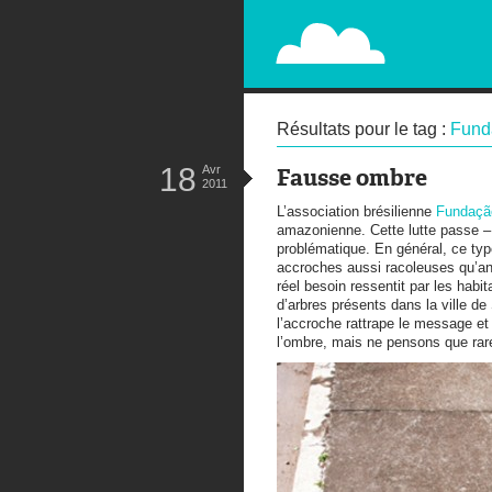
PAPERPLANE
STREET, AMBIENT, GUÉRILLA MA
Résultats pour le tag :
Fund
18
Avr
Fausse ombre
2011
L’association brésilienne
Fundaçã
amazonienne. Cette lutte passe – 
problématique. En général, ce typ
accroches aussi racoleuses qu’an
réel besoin ressentit par les habit
d’arbres présents dans la ville de
l’accroche rattrape le message e
l’ombre, mais ne pensons que rar