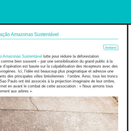
RKETING AND OUT OF HOME
ação Amazonas Sustentável
Ambient
o Amazonas Sustentável
lutte pour réduire la déforestation
comme bien souvent – par une sensibilisation du grand public à la
e d’opération est basée sur la culpabilisation des récepteurs avec des
xiogènes. Ici, l’idée est beaucoup plus pragmatique et adresse une
ants des principales villes brésiliennes : l’ombre. Ainsi, tous les troncs
 Sao Paulo ont été associés à la projection imaginaire de leur ombre,
t met en avant le combat de cette association : « Nous aimons tous
ement aux arbres ».