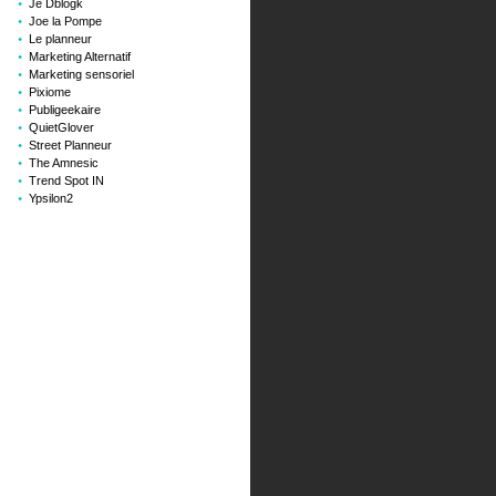
Je Dblogk
Joe la Pompe
Le planneur
Marketing Alternatif
Marketing sensoriel
Pixiome
Publigeekaire
QuietGlover
Street Planneur
The Amnesic
Trend Spot IN
Ypsilon2