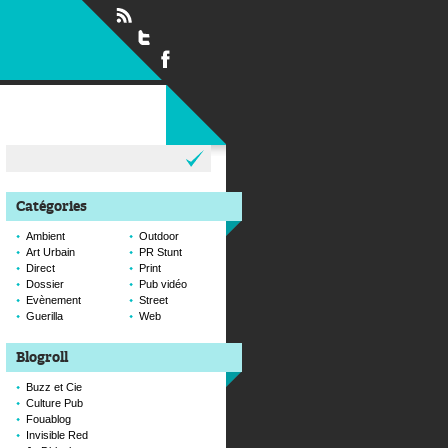
Rechercher :
Catégories
Ambient
Outdoor
Art Urbain
PR Stunt
Direct
Print
Dossier
Pub vidéo
Evènement
Street
Guerilla
Web
Blogroll
Buzz et Cie
Culture Pub
Fouablog
Invisible Red