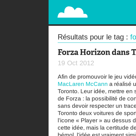
PAPERPLANE
STREET, AMBIENT, GUÉRILLA MARKETING A
Résultats pour le tag :
f
Forza Horizon dans 
19
Oct
2012
Afin de promouvoir le jeu vid
MacLaren McCann
a réalisé 
Toronto. Leur idée, mettre en 
de Forza : la possibilité de c
sans devoir respecter un trace
Toronto deux voitures de sport
l’icone « Player » au dessus 
cette idée, mais la certitude 
bémol, l’idée est vraiment sim