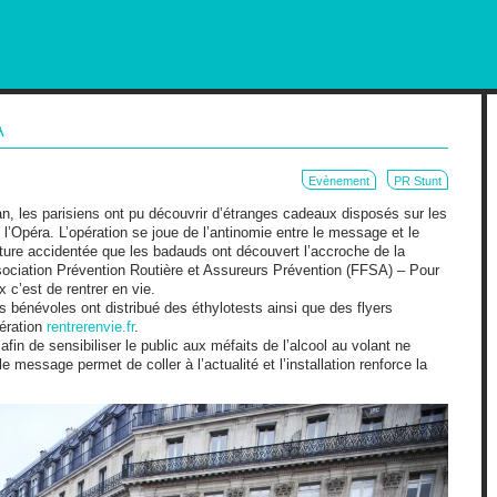
RKETING AND OUT OF HOME
A
Evènement
PR Stunt
 an, les parisiens ont pu découvrir d’étranges cadeaux disposés sur les
de l’Opéra. L’opération se joue de l’antinomie entre le message et le
oiture accidentée que les badauds ont découvert l’accroche de la
ociation Prévention Routière et Assureurs Prévention (FFSA) – Pour
 c’est de rentrer en vie.
s bénévoles ont distribué des éthylotests ainsi que des flyers
pération
rentrerenvie.fr
.
fin de sensibiliser le public aux méfaits de l’alcool au volant ne
 message permet de coller à l’actualité et l’installation renforce la