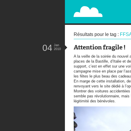
PAPERPLANE
STREET, AMBIENT, GUÉRILLA MA
Résultats pour le tag :
FFS
04
Jan
Attention fragile !
2010
A la veille de la soirée du nouvel
places de la Bastille, d’Italie et 
support, c’est en effet sur une v
campagne mise en place par l’ass
les fêtes le plus beau des cadeaux
En marge de cette installation, de
renvoyant vers le site dédié à l’o
Montrer des voitures accidentées a
semble pas révolutionnaire, mais le
légitimité des bénévoles.