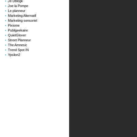
Je Dblogk
Joe la Pompe
Le planneur
Marketing Alternatif
Marketing sensoriel
Pixiome
Publigeekaire
QuietGlover
Street Planneur
The Amnesic
Trend Spot IN
Ypsilon2