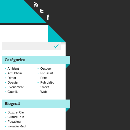
Rechercher :
Catégories
Ambient
Outdoor
Art Urbain
PR Stunt
Direct
Print
Dossier
Pub vidéo
Evènement
Street
Guerilla
Web
Blogroll
Buzz et Cie
Culture Pub
Fouablog
Invisible Red